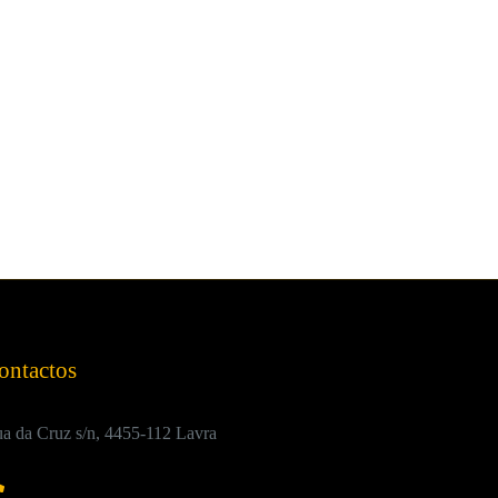
ontactos
a da Cruz s/n, 4455-112 Lavra