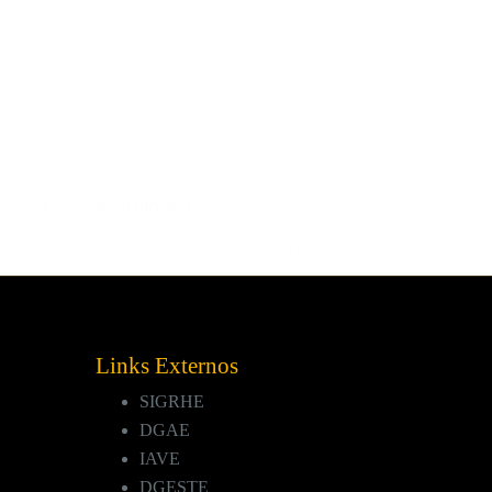
Concursos
,
Docentes
Concurso Contratação de Escola G200 – H17 – Docente Selecionado
Torna-se público o docente selecionado no âmbito dos Concurso de Co
Tryit
21 de Novembro, 2025
Links Externos
SIGRHE
DGAE
IAVE
DGESTE