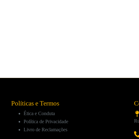
ntratação de Escola - G200
Políticas e Termos
C
Ética e Conduta
Ru
Política de Privacidade
Livro de Reclamações