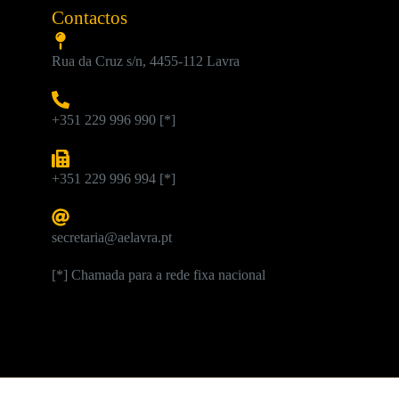
Contactos
Rua da Cruz s/n, 4455-112 Lavra
+351 229 996 990 [*]
+351 229 996 994 [*]
secretaria@aelavra.pt
[*] Chamada para a rede fixa nacional